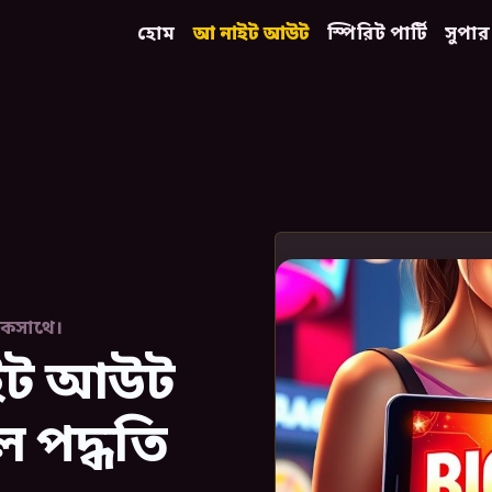
হোম
আ নাইট আউট
স্পিরিট পার্টি
সুপার
একসাথে।
াইট আউট
ল পদ্ধতি