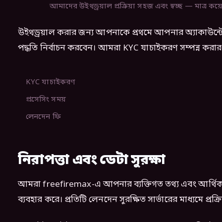
আমাদের উইথড্রয়াল প্রক্রিয়া সহজ এবং স্বচ্ছ — মাত্র কয
উইথড্রয়াল করার জন্য আপনাকে প্রথমে আপনার অ্যাকাউন
পদ্ধতি নির্বাচন করবেন। আমরা KYC যাচাইকরণ সম্পন্ন করার 
KYC যাচাইকরণ
প্রসেসিং সময়
লেনদেন ফি
নিরাপত্তা এবং ডেটা সুরক্ষা
আমরা freefiremax-এ আপনার ব্যক্তিগত তথ্য এবং আর্থিক লে
ব্যবহার করে। প্রতিটি লেনদেন সুরক্ষিত সার্ভারের মাধ্যমে প্রক্রি