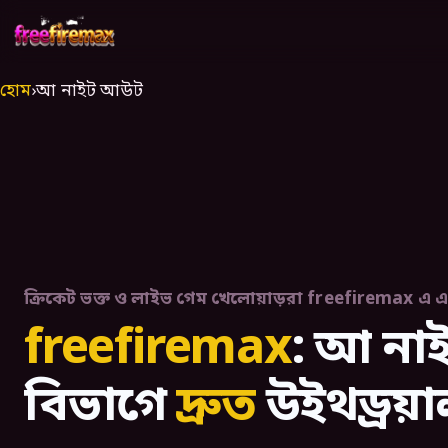
freefiremax
হোম
›
আ নাইট আউট
ক্রিকেট ভক্ত ও লাইভ গেম খেলোয়াড়রা freefiremax এ 
freefiremax
: আ ন
বিভাগে
দ্রুত
উইথড্রয়া