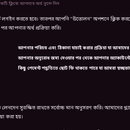
়েকটি ক্লিকে আপনার অর্থ তুলে নিন
্টে লগইন করতে হবে। তারপর আপনি "উত্তোলন" অপশনে ক্লিক করব
পর আপনার অর্থ প্রক্রিয়া করি।
আপনার পরিচয় এবং ঠিকানা যাচাই করার প্রক্রিয়া যা আমাদের
আপনার অনুরোধ জমা দেওয়ার পর থেকে আপনার অ্যাকাউন্টে
কিছু পেমেন্ট পদ্ধতিতে ছোট ফি থাকতে পারে যা আমরা স্বচ্ছভ
নদেন সুরক্ষিত রাখতে সর্বোচ্চ মান অনুসরণ করি। আমাদের প্ল্যাট
য়া করা হয়।