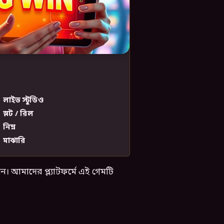
লাইভ স্টুডিও
স্লট / রিল
নিম্ন
মাঝারি
। আমাদের প্ল্যাটফর্মে এই গেমটি