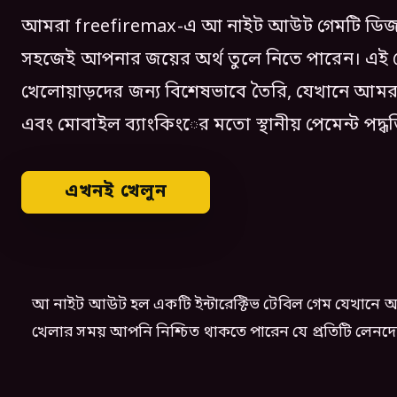
আমরা freefiremax-এ আ নাইট আউট গেমটি ডিজ
সহজেই আপনার জয়ের অর্থ তুলে নিতে পারেন। এই 
খেলোয়াড়দের জন্য বিশেষভাবে তৈরি, যেখানে আমরা ব
এবং মোবাইল ব্যাংকিংের মতো স্থানীয় পেমেন্ট পদ্ধ
এখনই খেলুন
আ নাইট আউট হল একটি ইন্টারেক্টিভ টেবিল গেম যেখানে আপনি
খেলার সময় আপনি নিশ্চিত থাকতে পারেন যে প্রতিটি লেনদেন বি