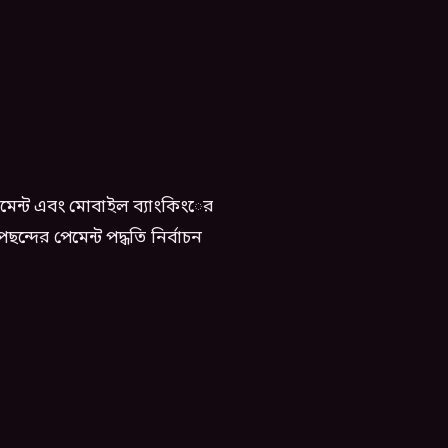
মেন্ট এবং মোবাইল ব্যাংকিংের
্দের পেমেন্ট পদ্ধতি নির্বাচন